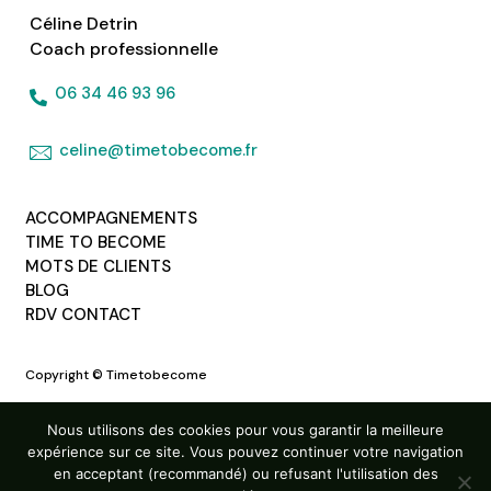
Céline Detrin
Coach professionnelle
06 34 46 93 96
celine@timetobecome.fr
ACCOMPAGNEMENTS
TIME TO BECOME
MOTS DE CLIENTS
BLOG
RDV CONTACT
Copyright © Timetobecome
Mentions légales
Nous utilisons des cookies pour vous garantir la meilleure
Politique de confidentialité
expérience sur ce site. Vous pouvez continuer votre navigation
en acceptant (recommandé) ou refusant l'utilisation des
Conditions générales de vente