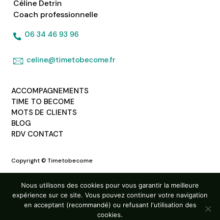
Céline Detrin
Coach professionnelle
06 34 46 93 96
celine@timetobecome.fr
ACCOMPAGNEMENTS
TIME TO BECOME
MOTS DE CLIENTS
BLOG
RDV CONTACT
Copyright © Timetobecome
Mentions légales
Nous utilisons des cookies pour vous garantir la meilleure
expérience sur ce site. Vous pouvez continuer votre navigation
Politique de confidentialité
en acceptant (recommandé) ou refusant l'utilisation des
Conditions générales de vente
cookies.